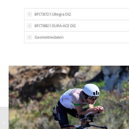
BFCT8721 Ultegra DI2
BFCT8821 DURA-ACE DI2
Geometriedaten
Sparrow TT BFCT 1100S
Raceline