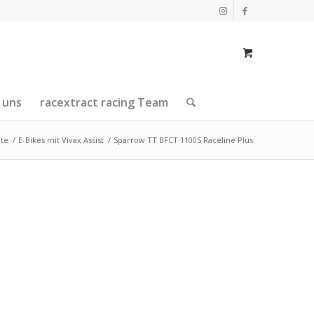
 uns
racextract racing Team
ite
/
E-Bikes mit Vivax Assist
/
Sparrow TT BFCT 1100S Raceline Plus