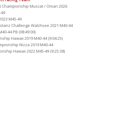
ast Championship Muscat / Oman 2026
-49
 2023 M45-49
distanz Challenge Walchsee 2021 M40-44
40-44 PB (08:49:00)
ship Hawaii 2019 M40-44 (9:04:25)
ampionship Nizza 2019 M40-44
nship Hawaii 2022 M45-49 (9:25:38)