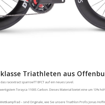
klasse Triathleten aus Offenb
 das racextract sparrowTT BFCT auf ein neues Level.
chwertigstem Torayca 1100S Carbon. Dieses Material bietet eine um 13% h
 Wettkampfrad – sind Originale, wie Sie unsere Triathlon Profis Jonas Hof