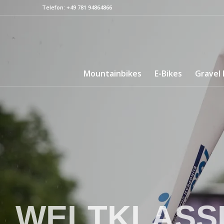
Telefon: +49 781 94864866
Mountainbikes
E-Bikes
Gravel 
W
E
L
T
K
L
A
S
S