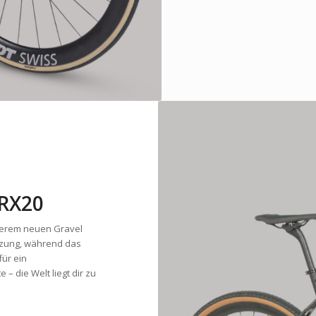
RX20
nserem neuen Gravel
ützung, während das
ür ein
– die Welt liegt dir zu