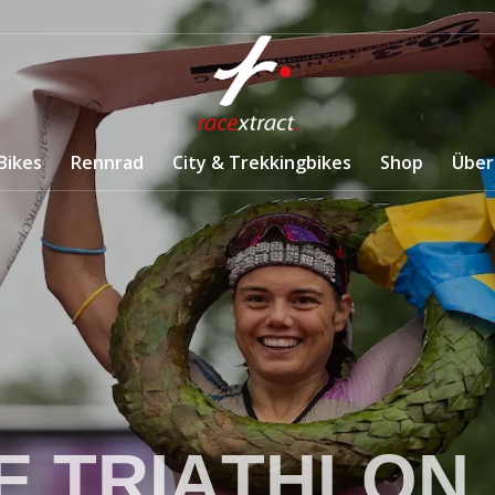
Bikes
Rennrad
City & Trekkingbikes
Shop
Über
E
T
R
I
A
T
H
L
O
N