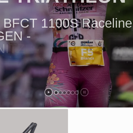
B
F
C
T
1
1
0
0
S
R
a
c
e
l
i
n
e
G
E
N
-
N
I
T
Z
E
R
R
A
C
I
N
G
T
E
A
O
P
E
A
N
C
H
A
M
P
I