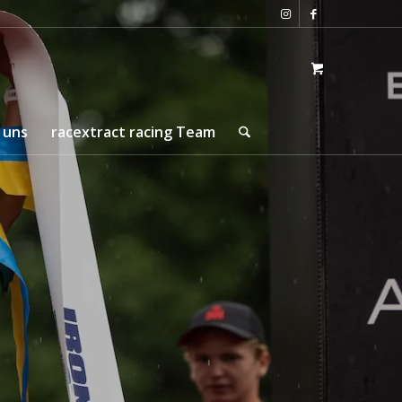
 uns
racextract racing Team