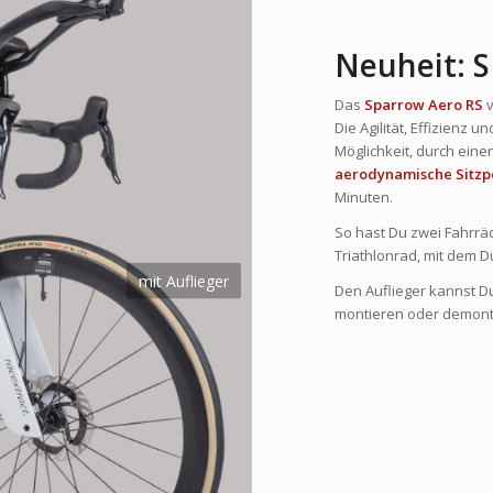
Neuheit: 
Das
Sparrow Aero RS
v
Die Agilität, Effizienz 
Möglichkeit, durch eine
aerodynamische Sitzpo
Minuten.
So hast Du zwei Fahrrä
Triathlonrad, mit dem 
mit Auflieger
Den Auflieger kannst Du
montieren oder demont