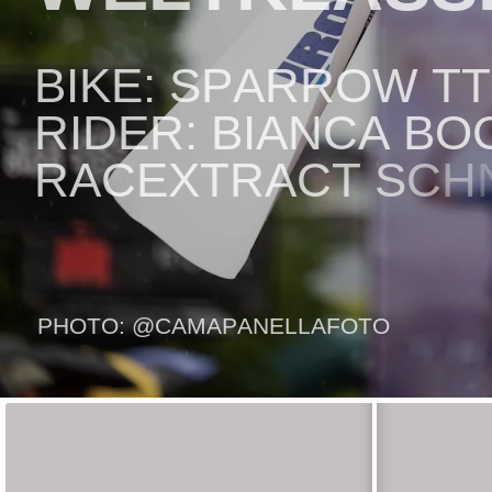
B
I
K
E
:
S
P
A
R
R
O
W
T
T
R
I
D
E
R
:
B
I
A
N
C
A
B
O
R
A
C
E
X
T
R
A
C
T
S
C
H
I
R
O
N
M
A
N
7
0
.
3
E
U
R
P
H
O
T
O
:
@
C
A
M
A
P
A
N
E
L
L
A
F
O
T
O