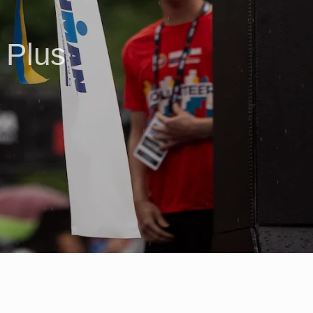
P
l
u
s
M