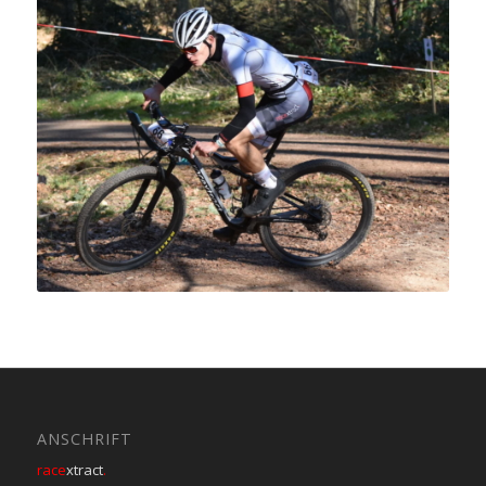
ANSCHRIFT
race
xtract
.