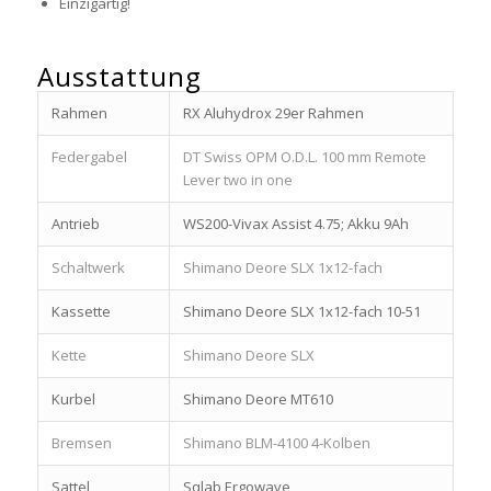
Einzigartig!
Ausstattung
Rahmen
RX Aluhydrox 29er Rahmen
Federgabel
DT Swiss OPM O.D.L. 100 mm Remote
Lever two in one
Antrieb
WS200-Vivax Assist 4.75; Akku 9Ah
Schaltwerk
Shimano Deore SLX 1x12-fach
Kassette
Shimano Deore SLX 1x12-fach 10-51
Kette
Shimano Deore SLX
Kurbel
Shimano Deore MT610
Bremsen
Shimano BLM-4100 4-Kolben
Sattel
Sqlab Ergowave