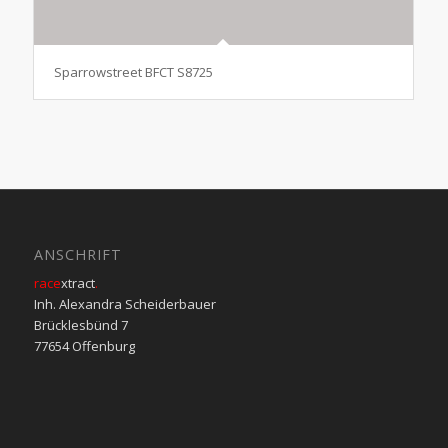
Sparrowstreet BFCT S8725
ANSCHRIFT
race
xtract
.
Inh. Alexandra Scheiderbauer
Brücklesbünd 7
77654 Offenburg