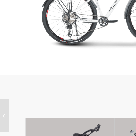
RX BFCT-E Power MTB