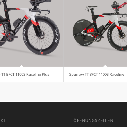
 TT BFCT 1100S Raceline Plus
Sparrow TT BFCT 1100S Raceline
AKT
ÖFFNUNGSZEITEN