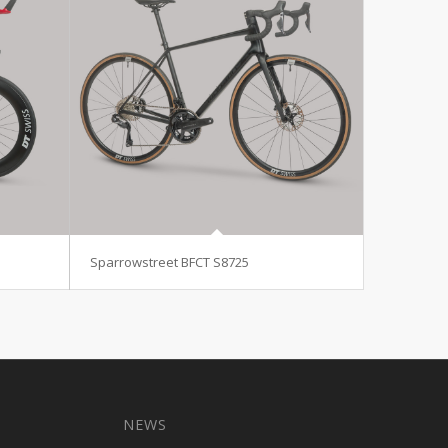
Sparrowstreet BFCT S8725
NEWS