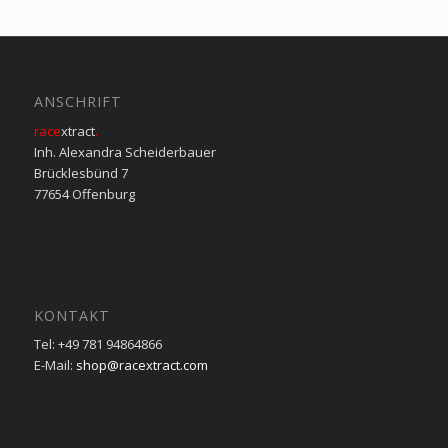
ANSCHRIFT
race
xtract
.
Inh. Alexandra Scheiderbauer
Brücklesbünd 7
77654 Offenburg
KONTAKT
Tel: +49 781 94864866
E-Mail:
shop@racextract.com