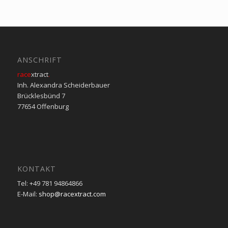
ANSCHRIFT
race
xtract
.
Inh. Alexandra Scheiderbauer
Brücklesbünd 7
77654 Offenburg
KONTAKT
Tel: +49 781 94864866
E-Mail:
shop@racextract.com