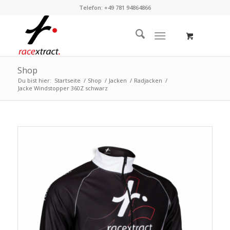
Telefon: +49 781 94864866
Shop
Du bist hier:
Startseite
/
Shop
/
Jacken
/
Radjacken
/
Jacke Windstopper 360Z schwarz