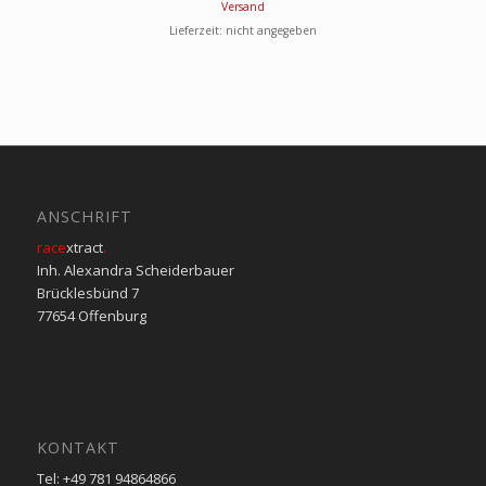
Versand
Lieferzeit: nicht angegeben
ANSCHRIFT
race
xtract
.
Inh. Alexandra Scheiderbauer
Brücklesbünd 7
77654 Offenburg
KONTAKT
Tel: +49 781 94864866