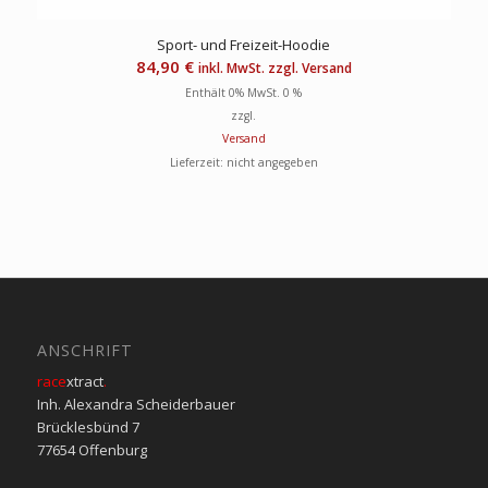
Sport- und Freizeit-Hoodie
84,90
€
inkl. MwSt. zzgl. Versand
Enthält 0% MwSt. 0 %
zzgl.
Versand
Lieferzeit: nicht angegeben
ANSCHRIFT
race
xtract
.
Inh. Alexandra Scheiderbauer
Brücklesbünd 7
77654 Offenburg