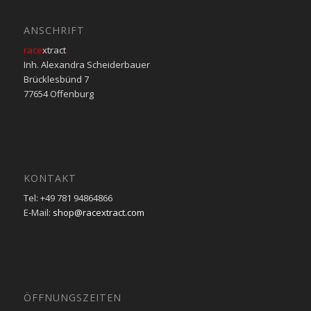
ANSCHRIFT
race
xtract
.
Inh. Alexandra Scheiderbauer
Brücklesbünd 7
77654 Offenburg
KONTAKT
Tel: +49 781 94864866
E-Mail:
shop@racextract.com
ÖFFNUNGSZEITEN