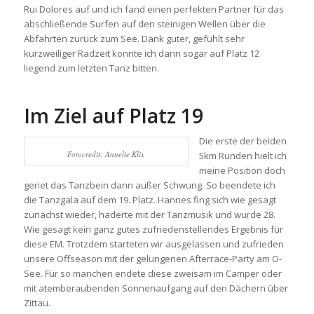
Rui Dolores auf und ich fand einen perfekten Partner für das
abschließende Surfen auf den steinigen Wellen über die
Abfahrten zurück zum See. Dank guter, gefühlt sehr
kurzweiliger Radzeit konnte ich dann sogar auf Platz 12
liegend zum letzten Tanz bitten.
Im Ziel auf Platz 19
Die erste der beiden
Fotocredit: Annelie Klix
5km Runden hielt ich
meine Position doch
geriet das Tanzbein dann außer Schwung. So beendete ich
die Tanzgala auf dem 19. Platz. Hannes fing sich wie gesagt
zunächst wieder, haderte mit der Tanzmusik und wurde 28.
Wie gesagt kein ganz gutes zufriedenstellendes Ergebnis für
diese EM. Trotzdem starteten wir ausgelassen und zufrieden
unsere Offseason mit der gelungenen Afterrace-Party am O-
See. Für so manchen endete diese zweisam im Camper oder
mit atemberaubenden Sonnenaufgang auf den Dächern über
Zittau.