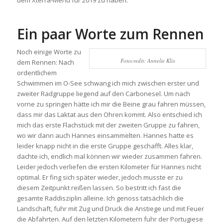
Ein paar Worte zum Rennen
Noch einige Worte zu
Fotocredit: Annelie Klix
dem Rennen: Nach
ordentlichem
Schwimmen im O-See schwang ich mich zwischen erster und
zweiter Radgruppe liegend auf den Carbonesel. Um nach
vorne zu springen hätte ich mir die Beine grau fahren müssen,
dass mir das Laktat aus den Ohren kommt. Also entschied ich
mich das erste Flachstück mit der zweiten Gruppe zu fahren,
wo wir dann auch Hannes einsammelten. Hannes hatte es
leider knapp nicht in die erste Gruppe geschafft. Alles klar,
dachte ich, endlich mal können wir wieder zusammen fahren.
Leider jedoch verliefen die ersten Kilometer für Hannes nicht
optimal. Er fing sich später wieder, jedoch musste er zu
diesem Zeitpunkt reißen lassen. So bestritt ich fast die
gesamte Raddisziplin alleine. Ich genoss tatsächlich die
Landschaft, fuhr mit Zug und Druck die Anstiege und mit Feuer
die Abfahrten. Auf den letzten Kilometern fuhr der Portugiese