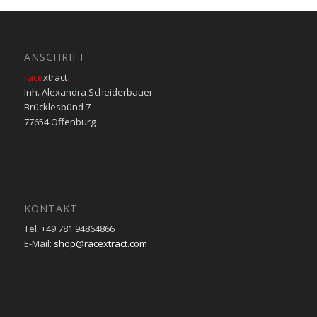
ANSCHRIFT
race
xtract
.
Inh. Alexandra Scheiderbauer
Brücklesbünd 7
77654 Offenburg
KONTAKT
Tel: +49 781 94864866
E-Mail:
shop@racextract.com