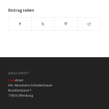
Eintrag teilen
ANSCHRIFT
race
xtract
.
Inh. Alexandra Scheiderbauer
Brücklesbünd 7
77654 Offenburg