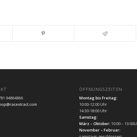
AKT
ÖFFNUNGSZEITEN
 781 94864866
Montag bis Freitag:
hop@racextract.com
10:00-12:00 Uhr
14:30-18:00 Uhr
Samstag:
März – Oktober:
10:00 – 13:00U
November – Februar:
samstags geschlossen