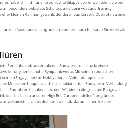
annes habe ich mich für eine aufrechte Sitzposition entschieden, die bei
rwurf besonders belastete Schulterpartie beim Ausdauertraining
en eher kleinen Rahmen gewählt, der durch das kürzere Oberrohr zu einer
 nur zum Ausdauertraining nutzen, sondern auch für kurze Strecken als
llüren
nnte Persönlichkeit außerhalb des Radsports, um eine breitere
Bevölkerung derzeit hohe Sympathiewerte. Mit seinen sportlichen
nd seinem Engagement im Hobbysport ist Vetter der optimale
isten Menschen hauptsächlich mit ambitioniertem Radsport in Verbindung
ich mit Radfahren fit halten möchten. Wir bieten die gesamte Range an
inbikes, bis hin zu unseren High End Carbonmodellen”, begründet
wurfweltmeister, “außerdem sind wir stolz darauf, einen lokalen
”