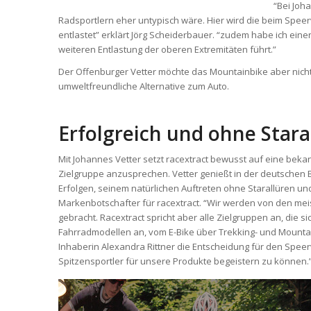
“Bei Joh
Radsportlern eher untypisch wäre. Hier wird die beim Spee
entlastet” erklärt Jörg Scheiderbauer. “zudem habe ich ein
weiteren Entlastung der oberen Extremitäten führt.”
Der Offenburger Vetter möchte das Mountainbike aber nicht
umweltfreundliche Alternative zum Auto.
Erfolgreich und ohne Stara
Mit Johannes Vetter setzt racextract bewusst auf eine beka
Zielgruppe anzusprechen. Vetter genießt in der deutschen 
Erfolgen, seinem natürlichen Auftreten ohne Starallüren u
Markenbotschafter für racextract. “Wir werden von den me
gebracht. Racextract spricht aber alle Zielgruppen an, die s
Fahrradmodellen an, vom E-Bike über Trekking- und Mounta
Inhaberin Alexandra Rittner die Entscheidung für den Speer
Spitzensportler für unsere Produkte begeistern zu können.