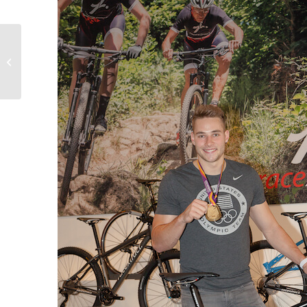
Ligurien? Piemont?
Egal! Hauptsache
Italien…