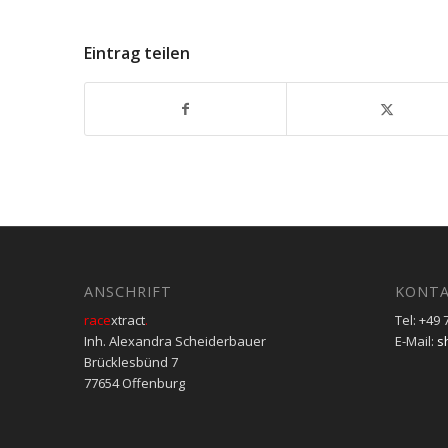
Eintrag teilen
ANSCHRIFT
KONT
race
xtract
.
Tel: +49
Inh. Alexandra Scheiderbauer
E-Mail:
s
Brücklesbünd 7
77654 Offenburg