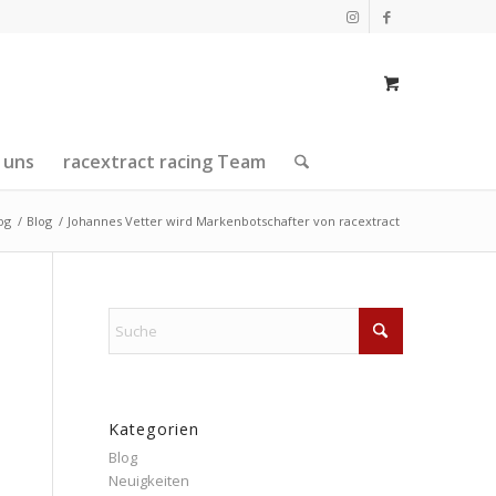
 uns
racextract racing Team
og
/
Blog
/
Johannes Vetter wird Markenbotschafter von racextract
Kategorien
Blog
Neuigkeiten