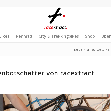
Bikes
Rennrad
City & Trekkingbikes
Shop
Über
Du bist hier:
Startseite
/
Bl
enbotschafter von racextract