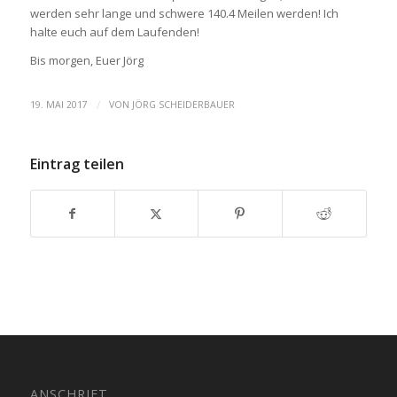
werden sehr lange und schwere 140.4 Meilen werden! Ich
halte euch auf dem Laufenden!
Bis morgen, Euer Jörg
/
19. MAI 2017
VON
JÖRG SCHEIDERBAUER
Eintrag teilen
ANSCHRIFT