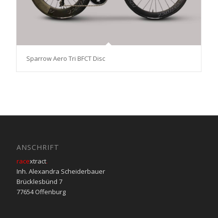
Sparrow Aero Tri BFCT Disc
ANSCHRIFT
race
xtract
.
Inh. Alexandra Scheiderbauer
Brücklesbünd 7
77654 Offenburg