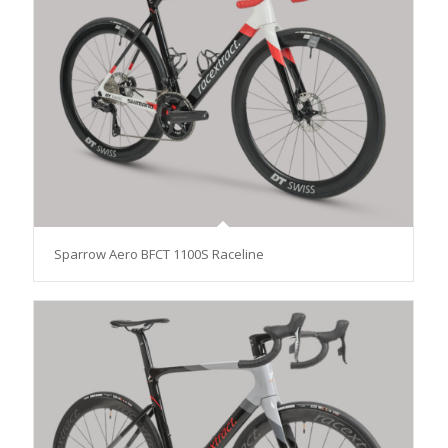
Sparrow Aero BFCT 1100S Raceline