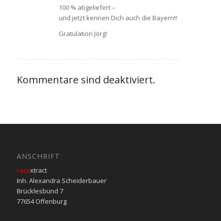
100 % abgeliefert –
und jetzt kennen Dich auch die Bayern!!
Gratulation Jörg!
Kommentare sind deaktiviert.
ANSCHRIFT
race
xtract
.
Inh. Alexandra Scheiderbauer
Brücklesbünd 7
77654 Offenburg