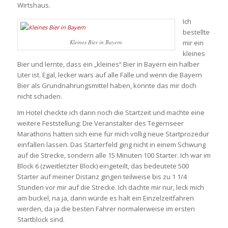
Wirtshaus.
Ich
bestellte
Kleines Bier in Bayern
mir ein
kleines
Bier und lernte, dass ein „kleines“ Bier in Bayern ein halber
Liter ist. Egal, lecker wars auf alle Fälle und wenn die Bayern
Bier als Grundnahrungsmittel haben, könnte das mir doch
nicht schaden.
Im Hotel checkte ich dann noch die Startzeit und machte eine
weitere Feststellung: Die Veranstalter des Tegernseer
Marathons hatten sich eine für mich völlig neue Startprozedur
einfallen lassen. Das Starterfeld ging nicht in einem Schwung
auf die Strecke, sondern alle 15 Minuten 100 Starter. Ich war im
Block 6 (zweitletzter Block) eingeteilt, das bedeutete 500
Starter auf meiner Distanz gingen teilweise bis zu 1 1/4
Stunden vor mir auf die Strecke. Ich dachte mir nur, leck mich
am buckel, na ja, dann würde es halt ein Einzelzeitfahren
werden, da ja die besten Fahrer normalerweise im ersten
Startblock sind.