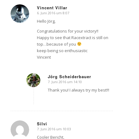
Vincent Villar
6. Juni 2016 um 8:07
sagte:
Hello Jörg,
Congratulations for your victory!!
Happy to see that Racextract is still on
top…because of you
keep being so enthusiastic
Vincent
Jörg Scheiderbauer
7. Juni 2016 um 14:10
sagte:
Thank you! I always try my best!!!
Silvi
7. Juni 2016 um 10:03
sagte:
Cooler Bericht,